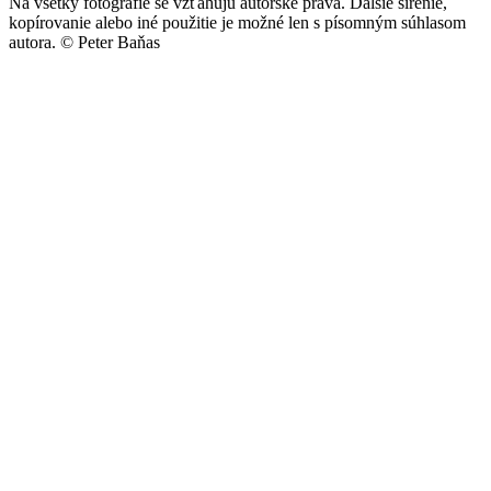
Na všetky fotografie se vzťahujú autorské práva. Ďalšie šírenie,
kopírovanie alebo iné použitie je možné len s písomným súhlasom
autora.
© Peter Baňas