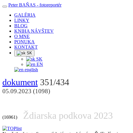
Peter BAŇAS
- fotoreportér
GALÉRIA
LINKY
BLOG
KNIHA NÁVŠTEV
O MNE
PONUKA
KONTAKT
SK
SK
EN
english
dokument
351/434
05.09.2023 (1098)
Ždiarska podkova 2023
(16961)