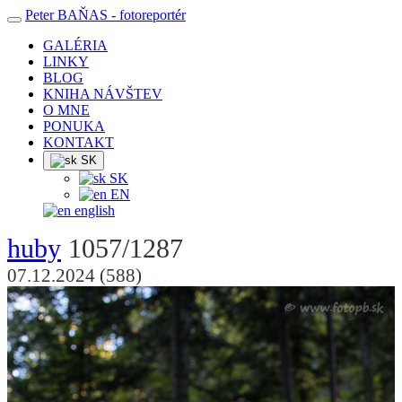
Peter BAŇAS
- fotoreportér
GALÉRIA
LINKY
BLOG
KNIHA NÁVŠTEV
O MNE
PONUKA
KONTAKT
SK
SK
EN
english
huby
1057/1287
07.12.2024 (588)