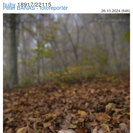
huby
18917/22115
Peter BAŇAS
- fotoreportér
26.10.2024 (646)