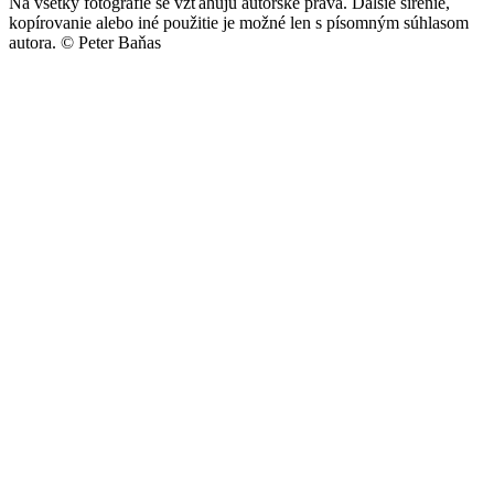
Na všetky fotografie se vzťahujú autorské práva. Ďalšie šírenie,
kopírovanie alebo iné použitie je možné len s písomným súhlasom
autora.
© Peter Baňas