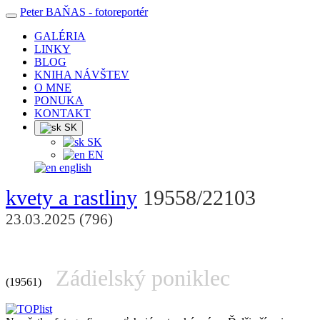
Peter BAŇAS
- fotoreportér
GALÉRIA
LINKY
BLOG
KNIHA NÁVŠTEV
O MNE
PONUKA
KONTAKT
SK
SK
EN
english
kvety a rastliny
19558/22103
23.03.2025 (796)
Zádielský poniklec
(19561)