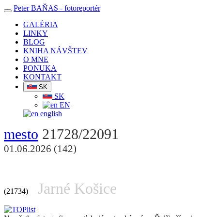
Peter BAŇAS
- fotoreportér
GALÉRIA
LINKY
BLOG
KNIHA NÁVŠTEV
O MNE
PONUKA
KONTAKT
SK
SK
EN
english
mesto
21728/22091
01.06.2026 (142)
Jarné Košice
(21734)