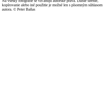
Na všetky fotografie se vzťahujú autorské práva. Ďalšie šírenie,
kopírovanie alebo iné použitie je možné len s písomným súhlasom
autora.
© Peter Baňas