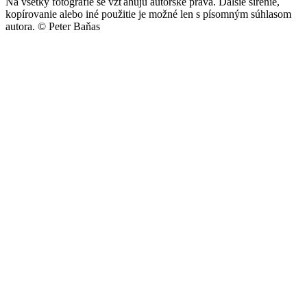
Na všetky fotografie se vzťahujú autorské práva. Ďalšie šírenie,
kopírovanie alebo iné použitie je možné len s písomným súhlasom
autora.
© Peter Baňas