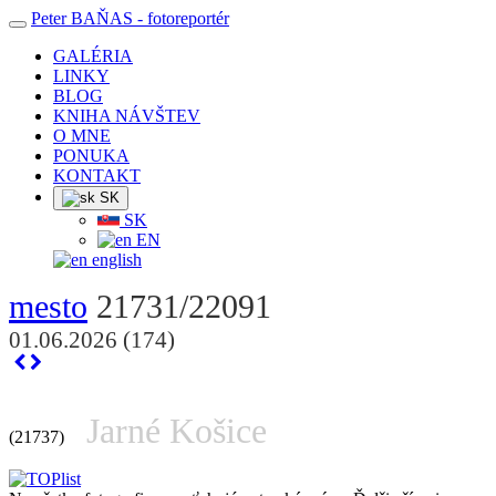
Peter BAŇAS
- fotoreportér
GALÉRIA
LINKY
BLOG
KNIHA NÁVŠTEV
O MNE
PONUKA
KONTAKT
SK
SK
EN
english
mesto
21731/22091
01.06.2026 (174)
Jarné Košice
(21737)